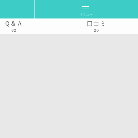
メニュー
Ｑ＆Ａ
口コミ
62
20
活動スケジュール
2024/12/11(水)