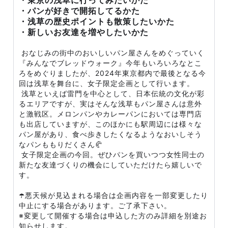
・東京の浅草に行ってみたいかた
・パンが好きで開拓してるかた
・浅草の歴史ポイントも散策したいかた
・新しいお友達を増やしたいかた
おなじみの街中のおいしいパン屋さんをめぐっていく
『みんなでブレッドウォーク』今年もいろいろなとこ
ろをめぐりましたが、2024年東京都内で最後となる今
回は浅草を舞台に、女子限定企画として行います。
浅草といえば雷門を中心として、日本伝統の文化が彩
るエリアですが、実はそんな浅草もパン屋さんは意外
と激戦区。メロンパンやカレーパンにおいては専門店
も出店していますが、このほかにも駅周辺には様々な
パン屋があり、食べ歩きしたくなるようなおいしそう
なパンももりだくさん🥐
女子限定企画の今回。ぜひパンを買いつつ女性同士の
新たな友達づくりの機会にしていただけたら嬉しいで
す。
☂️悪天候が見込まれる場合は企画内容を一部変更したり
中止にする場合があります。ご了承下さい。
※変更して開催する場合は申込した方のみ詳細を別途お
知らせします。