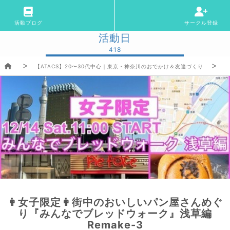
活動ブログ
サークル登録
活動日
418
【ATACS】20〜30代中心｜東京・神奈川のおでかけ＆友達づくり
👩女子限定👩街中のおいしいパン屋さんめぐ
り『みんなでブレッドウォーク』浅草編
Remake-3