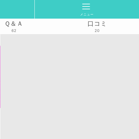
メニュー
Ｑ＆Ａ
口コミ
62
20
活動スケジュール
2024/12/14(土)