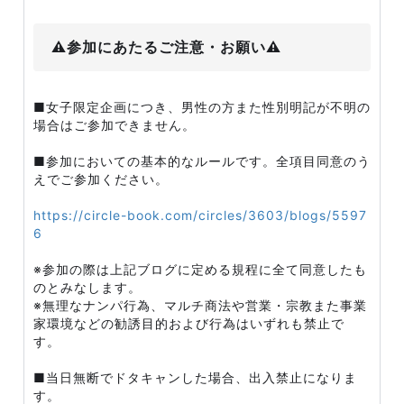
⚠️参加にあたるご注意・お願い⚠️
■女子限定企画につき、男性の方また性別明記が不明の
場合はご参加できません。
■参加においての基本的なルールです。全項目同意のう
えでご参加ください。
https://circle-book.com/circles/3603/blogs/5597
6
※参加の際は上記ブログに定める規程に全て同意したも
のとみなします。
※無理なナンパ行為、マルチ商法や営業・宗教また事業
家環境などの勧誘目的および行為はいずれも禁止で
す。
■当日無断でドタキャンした場合、出入禁止になりま
す。