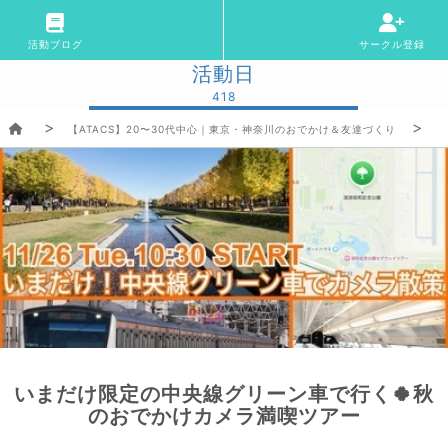
活動ブログ
サークル登録
活動日
418
【ATACS】20〜30代中心｜東京・神奈川のおでかけ＆友達づくり
いまだけ限定の中央線グリーン車で行く🍀秋
のおでかけカメラ満喫ツアー