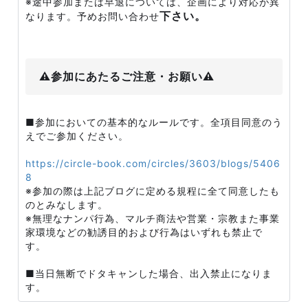
※途中参加または早退については、企画により対応が異
下さい。
なります。予めお問い合わせ
⚠️参加にあたるご注意・お願い⚠️
■参加においての基本的なルールです。全項目同意のう
えでご参加ください。
https://circle-book.com/circles/3603/blogs/5406
8
※参加の際は上記ブログに定める規程に全て同意したも
のとみなします。
※無理なナンパ行為、マルチ商法や営業・宗教また事業
家環境などの勧誘目的および行為はいずれも禁止で
す。
■当日無断でドタキャンした場合、出入禁止になりま
す。