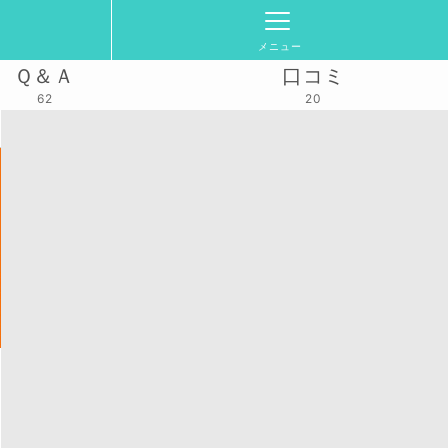
メニュー
Ｑ＆Ａ
口コミ
62
20
活動スケジュール
2024/11/26(火)