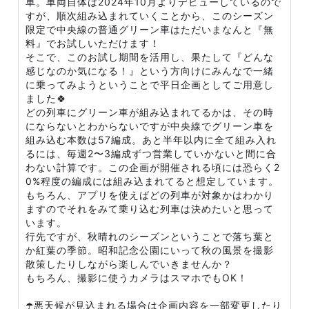
車。車両自体は2024年10月よりデビューしているので
すが、順次組み込まれていくことから、このシーズン
限定で中央線の普通グリーン車はただいまなんと『無
料』でお試しいただけます！
そこで、このお試し期間を活用し、果たして『どんな
感じなのか気になる！』という方向けにみんなで一緒
に乗ってみようということで平日企画としてご用意し
ました🍀
どの列車にグリーン車が組み込まれてるかは、その時
にならないとわからないですが中央線でグリーン車を
組み込む本数は57編成。あと半年以内に全て組み入れ
るには、毎週2〜3編成ずつ営業していかないと間に合
わない計算です。この企画が開催される頃には恐らく2
0%程度の編成には組み込まれてると想定しています。
もちろん、アプリを使えばどの列車が対象かはわかり
ますのでそれをみて乗り込む列車は決めたいと思って
います。
行先ですが、秋晴れのシーズンということで落ち葉と
か紅葉の季節。昭和記念公園にいって秋の風景を撮影
散策したりしながら楽しんでいきませんか？
もちろん、撮影に使うカメラはスマホでもOK！
☂️悪天候が見込まれる場合は企画内容を一部変更したり