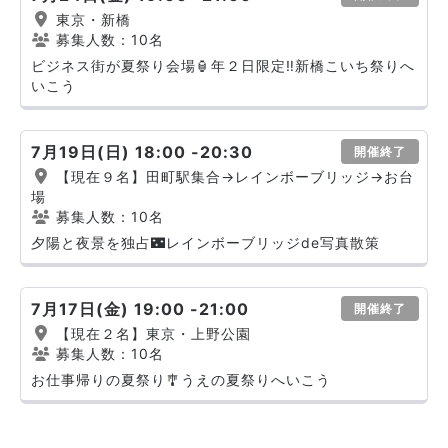
東京・新橋
募集人数：10名
ビジネス街が夏祭り会場🏮年２日限定‼️新橋こいち祭りへ
いこう
7月19日(日) 18:00 -20:30
開催終了
【現在９名】田町駅集合→レインボーブリッジ→お台
場
募集人数：10名
夕陽と夜景を独占🌃レインボーブリッジde写真散策
7月17日(金) 19:00 -21:00
開催終了
【現在２名】東京・上野公園
募集人数：10名
お仕事帰りの夏祭り🎐うえの夏祭りへいこう