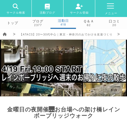
サークル検索
活動ブログ
サークル登録
メニュー
活動日
ブログ
Ｑ＆Ａ
口コミ
トップ
418
2377
62
20
【ATACS】20〜30代中心｜東京・神奈川のおでかけ＆友達づくり
金曜日の夜開催🌉お台場への架け橋レイン
ボーブリッジウォーク