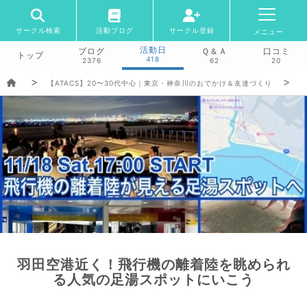
サークル検索
活動ブログ
サークル登録
メニュー
活動日
ブログ
Ｑ＆Ａ
口コミ
トップ
418
2376
62
20
【ATACS】20〜30代中心｜東京・神奈川のおでかけ＆友達づくり
羽田空港近く！飛行機の離着陸を眺められ
る人気の足湯スポットにいこう