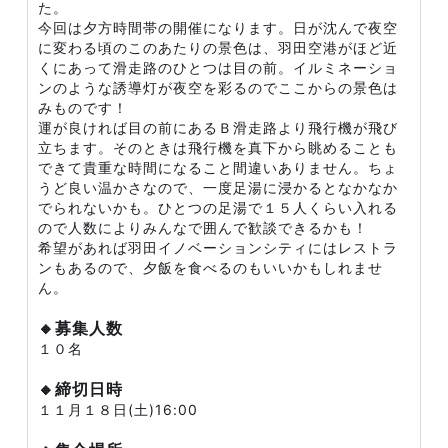
た。
今回は夕方時間帯の開催になります。日が沈んで夜空
に変わる頃のこのあたりの景色は、羽田空港がほど近
くにあって滑走路のひとつは目の前。イルミネーショ
ンのような誘導灯が夜空を彩るのでここからの景色は
みものです！
運が良ければ目の前にあるＢ滑走路より飛行機が飛び
立ちます。そのときは飛行機を真下から眺めることも
できて貴重な時間になること間違いありません。ちょ
うど良い温かさなので、一度足湯に浸かるとなかなか
でられないかも。ひとつの足湯で１５人くらい入れる
ので人数によりみんなで囲んで歓談できるかも！
希望があれば羽田イノベーションシティにはレストラ
ンもあるので、夕飯を食べるのもいいかもしれませ
ん。
🔸募集人数
１０名
🔸締切日時
１１月１８日(土)16:00