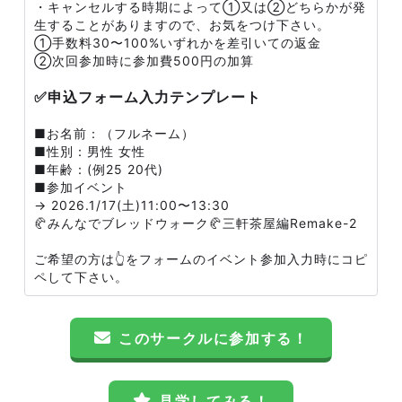
・キャンセルする時期によって①又は②どちらかが発
生することがありますので、お気をつけ下さい。
①手数料30〜100%いずれかを差引いての返金
②次回参加時に参加費500円の加算
✅申込フォーム入力テンプレート
■お名前：（フルネーム）
■性別：男性 女性
■年齢：(例25 20代)
■参加イベント
→ 2026.1/17(土)11:00〜13:30
🥐みんなでブレッドウォーク🥐三軒茶屋編Remake-2
ご希望の方は👆をフォームのイベント参加入力時にコピ
ペして下さい。
このサークルに参加する！
見学してみる！