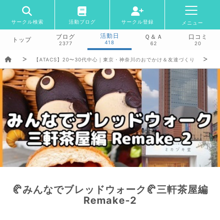
サークル検索
活動ブログ
サークル登録
メニュー
活動日
ブログ
Ｑ＆Ａ
口コミ
トップ
418
2377
62
20
【ATACS】20〜30代中心｜東京・神奈川のおでかけ＆友達づくり
🥐みんなでブレッドウォーク🥐三軒茶屋編
Remake-2