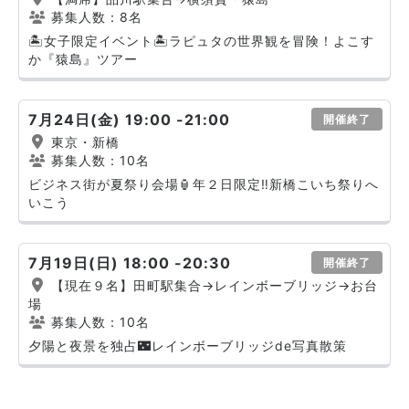
募集人数：8名
🏝️女子限定イベント🏝️ラピュタの世界観を冒険！よこす
か『猿島』ツアー
7月24日(金) 19:00 -21:00
開催終了
東京・新橋
募集人数：10名
ビジネス街が夏祭り会場🏮年２日限定‼️新橋こいち祭りへ
いこう
7月19日(日) 18:00 -20:30
開催終了
【現在９名】田町駅集合→レインボーブリッジ→お台
場
募集人数：10名
夕陽と夜景を独占🌃レインボーブリッジde写真散策