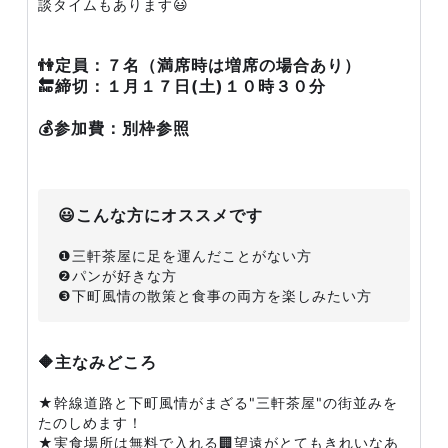
談タイムもあります😃
👫定員：７名（満席時は増席の場合あり）
🔚締切：１月１７日(土)１０時３０分
💰参加費：別枠参照
😃こんな方にオススメです
❶三軒茶屋に足を運んだことがない方
❷パンが好きな方
❸下町風情の散策と食事の両方を楽しみたい方
🔶主なみどころ
★幹線道路と下町風情がまざる"三軒茶屋"の街並みを
たのしめます！
★実食場所は無料で入れる🏢望遠がとてもきれいなあ