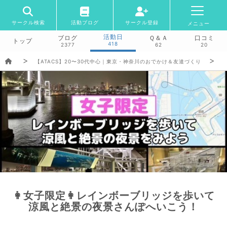
サークル検索
活動ブログ
サークル登録
メニュー
活動日
ブログ
Ｑ＆Ａ
口コミ
トップ
418
2377
62
20
【ATACS】20〜30代中心｜東京・神奈川のおでかけ＆友達づくり
👩女子限定👩レインボーブリッジを歩いて
涼風と絶景の夜景さんぽへいこう！