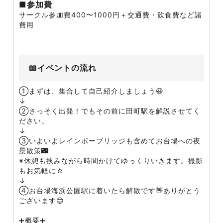
■参加費
サークル参加費400〜1000円＋交通費・飲食費など諸
費用
📖イベントの流れ
①まずは、集合して自己紹介しましょう😃
↓
②さっそく出発！でもその前に田町駅を解説させてく
ださい。
↓
③いよいよレインボーブリッジも含めてお台場への夜
景散策🌃
※休憩も挟みながら時間かけてゆっくりいきます。撮影
もお気軽に☆
↓
④お台場海浜公園駅に着いたら解散です👋ありがとう
ございます😊
➕概要➕