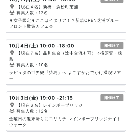
【現在４名】新橋・浜松町芝浦
募集人数：12名
👩女子限定👩ここはイタリア！？新規OPEN芝浦ブルー
フロント散策カフェ会
10月4日(土) 10:00 -18:00
開催終了
【現在７名】品川集合（途中合流も可）→横須賀・猿
島
募集人数：10名
ラピュタの世界観『猿島』へ よこすかおでかけ満喫ツア
ー
10月3日(金) 19:00 -21:15
開催終了
【現在６名】レインボーブリッジ
募集人数：12名
金曜日の週末帰りにヨリミチ レインボーブリッジナイト
ウォーク