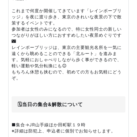
これまで何度か開催してきています「レインボーブリ
ッジ」を夜に渡り歩き、東京のきれいな夜景の下で散
策するイベントです。
参加者は女性のみになるので、特に女性同士の新しい
つながりがほしい方におすすめしたい夜景めぐりです
🌃
レインボーブリッジは、東京の主要観光名所を一気に
遠くから眺めることのできる「北ルート」を進みま
す。気軽におしゃべりしながら歩く事ができるので、
軽い運動や気分転換にも😊
もちろん休憩も挟むので、初めての方もお気軽にどう
ぞ。
🗓️当日の集合&解散について
■集合→JR山手線ほか田町駅１９時
※詳細は防犯上、申込者に個別でお知らせします。