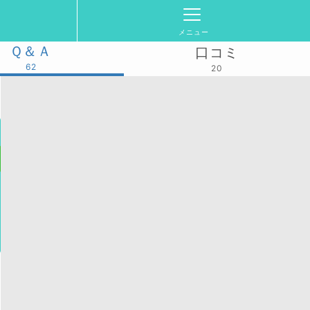
メニュー
Ｑ＆Ａ
口コミ
62
20