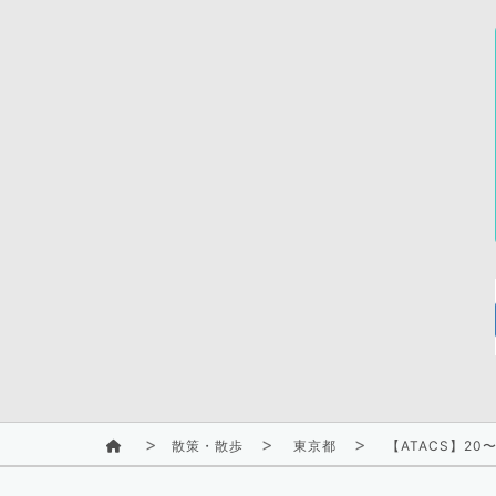
散策・散歩
東京都
【ATACS】2