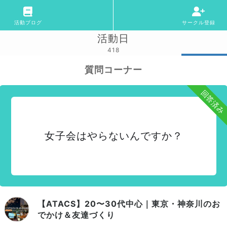
活動ブログ
サークル登録
活動日
418
質問コーナー
回答済み
女子会はやらないんですか？
【ATACS】20〜30代中心｜東京・神奈川のお
でかけ＆友達づくり