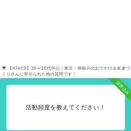
▼ 【ATACS】20〜30代中心｜東京・神奈川のおでかけ＆友達づ
くりさんに寄せられた他の質問です！
回答済み
活動頻度を教えてください！