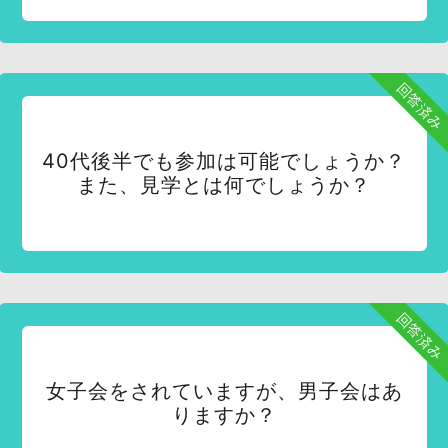
回答済み
40代後半でも参加は可能でしょうか？
また、見学とは何でしょうか？
回答済み
女子会をされていますが、男子会はあ
りますか？