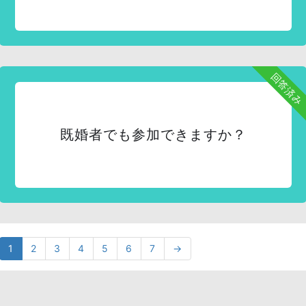
回答済み
既婚者でも参加できますか？
1
2
3
4
5
6
7
→