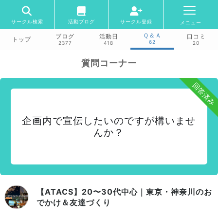
サークル検索
活動ブログ
サークル登録
メニュー
Ｑ＆Ａ
ブログ
活動日
口コミ
トップ
62
2377
418
20
質問コーナー
回答済み
企画内で宣伝したいのですが構いませ
んか？
【ATACS】20〜30代中心｜東京・神奈川のお
でかけ＆友達づくり