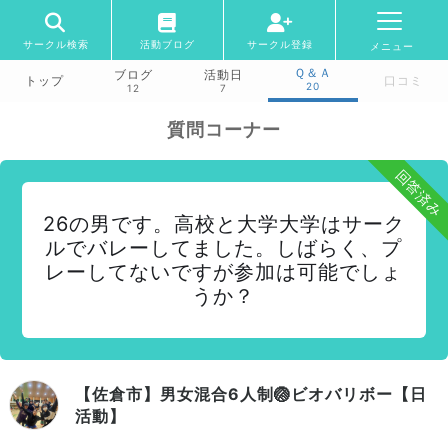
サークル検索
活動ブログ
サークル登録
メニュー
Ｑ＆Ａ
ブログ
活動日
トップ
口コミ
20
12
7
質問コーナー
回答済み
26の男です。高校と大学大学はサーク
ルでバレーしてました。しばらく、プ
レーしてないですが参加は可能でしょ
うか？
【佐倉市】男女混合6人制🏐ビオバリボー【日
活動】