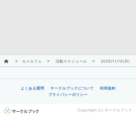
カメカフェ
活動スケジュール
2025/11/10(月)
よくある質問
サークルブックについて
利用規約
プライバシーポリシー
Copyright (c)
サークルブック