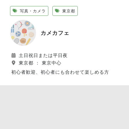
写真・カメラ
東京都
カメカフェ
土日祝日または平日夜
東京都 ： 東京中心
初心者歓迎、初心者にも合わせて楽しめる方