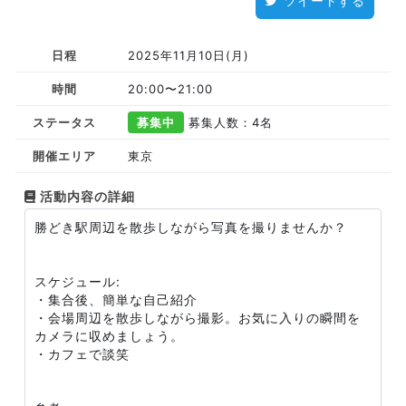
ツイートする
日程
2025年11月10日(月)
時間
20:00〜21:00
ステータス
募集中
募集人数：4名
開催エリア
東京
活動内容の詳細
勝どき駅周辺を散歩しながら写真を撮りませんか？
スケジュール:
・集合後、簡単な自己紹介
・会場周辺を散歩しながら撮影。お気に入りの瞬間を
カメラに収めましょう。
・カフェで談笑