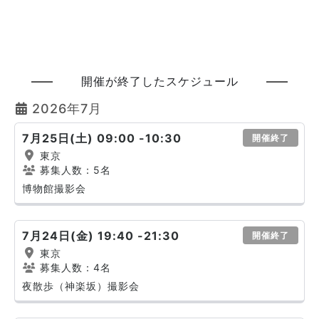
開催が終了したスケジュール
2026年7月
7月25日(土) 09:00 -10:30
開催終了
東京
募集人数：5名
博物館撮影会
7月24日(金) 19:40 -21:30
開催終了
東京
募集人数：4名
夜散歩（神楽坂）撮影会