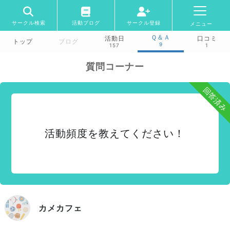
サークル検索
活動ブログ
サークル登録
メニュー
Ｑ＆Ａ
活動日
口コミ
トップ
ブログ
9
157
1
質問コーナー
回答済み
活動頻度を教えてください！
カメカフェ