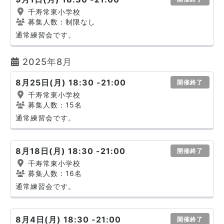
千寿常東小学校
募集人数：制限なし
通常練習会です。
2025年8月
8月25日(月) 18:30 -21:00
開催終了
千寿常東小学校
募集人数：15名
通常練習会です。
8月18日(月) 18:30 -21:00
開催終了
千寿常東小学校
募集人数：16名
通常練習会です。
8月4日(月) 18:30 -21:00
開催終了