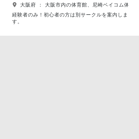
大阪府 ： 大阪市内の体育館、尼崎ベイコム体育
経験者のみ！初心者の方は別サークルを案内しま
す。