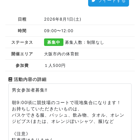
ツイートする
日程
2026年8月1日(土)
時間
09:00〜12:00
ステータス
募集中
募集人数：制限なし
開催エリア
大阪市内の体育館
参加費
１人500円
活動内容の詳細
男女参加者募集‼️
朝9:00頃に競技場のコートで現地集合になります！
お持ちしていただきたいものは、
バスケできる服、バッシュ、飲み物、タオル、オレン
ジビブス(または、オレンジぽいシャツ、服)など
《注意》
駐車場はありません