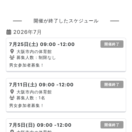
開催が終了したスケジュール
2026年7月
7月25日(土) 09:00 -12:00
開催終了
大阪市内の体育館
募集人数：制限なし
男女参加者募集！
7月11日(土) 09:00 -12:00
開催終了
大阪市内の体育館
募集人数：1名
男女参加者募集！
7月5日(日) 09:00 -12:00
開催終了