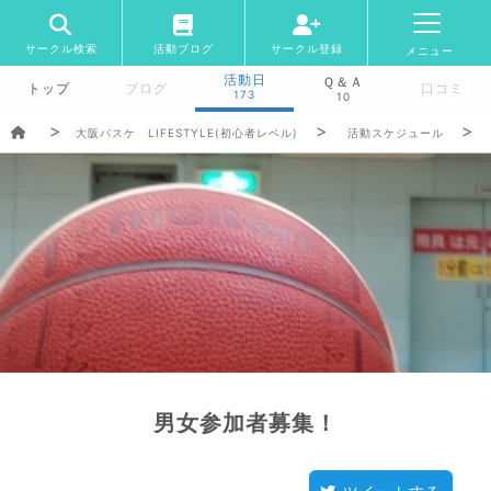
サークル検索
活動ブログ
サークル登録
メニュー
活動日
Ｑ＆Ａ
トップ
ブログ
口コミ
173
10
大阪バスケ LIFESTYLE(初心者レベル)
活動スケジュール
男女参加者募集！