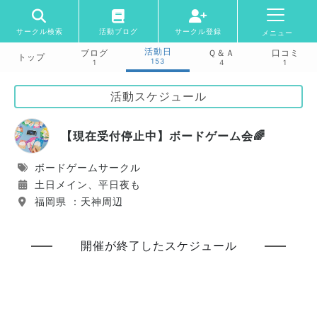
サークル検索
活動ブログ
サークル登録
メニュー
活動日
ブログ
Ｑ＆Ａ
口コミ
トップ
153
1
4
1
活動スケジュール
【現在受付停止中】ボードゲーム会🌈
ボードゲームサークル
土日メイン、平日夜も
福岡県 ：天神周辺
開催が終了したスケジュール