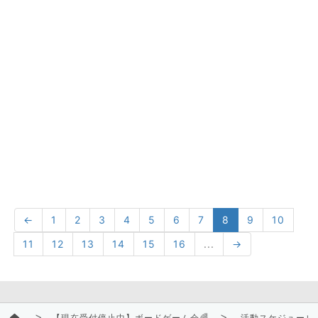
←
1
2
3
4
5
6
7
8
9
10
11
12
13
14
15
16
...
→
【現在受付停止中】ボードゲーム会🌈
活動スケジュール