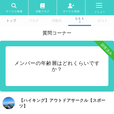
サークル検索
活動ブログ
サークル登録
メニュー
Ｑ＆Ａ
トップ
ブログ
活動日
口コミ
3
質問コーナー
回答済み
メンバーの年齢層はどれくらいです
か？
【ハイキング】アウトドアサークル【スポー
ツ】