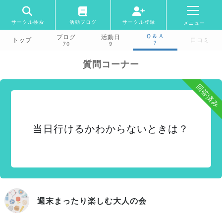
サークル検索
活動ブログ
サークル登録
メニュー
Ｑ＆Ａ
ブログ
活動日
トップ
口コミ
7
70
9
質問コーナー
回答済み
当日行けるかわからないときは？
週末まったり楽しむ大人の会