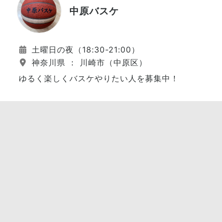
中原バスケ
土曜日の夜（18:30-21:00）
神奈川県 ： 川崎市（中原区）
ゆるく楽しくバスケやりたい人を募集中！