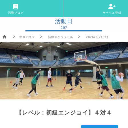
活動ブログ
サークル登録
活動日
297
中原バスケ
活動スケジュール
2026/2/21(土)
【レベル：初級エンジョイ】４対４