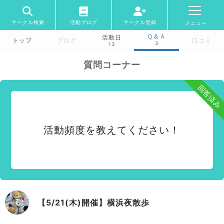
サークル検索
活動ブログ
サークル登録
メニュー
Ｑ＆Ａ
活動日
トップ
ブログ
口コミ
3
13
質問コーナー
回答済み
活動頻度を教えてください！
【5/21(木)開催】横浜夜散歩