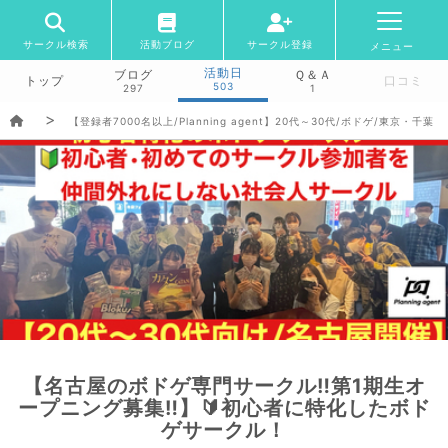
サークル検索
活動ブログ
サークル登録
メニュー
活動日
ブログ
Ｑ＆Ａ
トップ
口コミ
503
297
1
【登録者7000名以上/Planning agent】20代～30代/ボドゲ/東京
【名古屋のボドゲ専門サークル‼️第1期生オ
ープニング募集‼️】🔰初心者に特化したボド
ゲサークル！