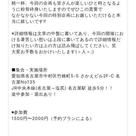
精一杯、今回の企画も皆さんが楽しいひと時となるよ
うに粉骨砕身いたしますのでぜひこの貴重で
なかなかない今回の特別企画にお越しいただけると本
当に嬉しいです‼️
※詳細情報は文章の中盤に書いてあり、今回の開催にお
ける暑苦しい想いは上段に書いてあるので詳細情報だ
け知りたい方は上の方は読み飛ばしてください。笑
大変お手数をおかけいたします(＞人＜;)
■集合・実施場所
愛知県名古屋市中村区竹橋町5-5 さかえビル2F-C 名
古屋No135
JR中央本線(名古屋～塩尻) 名古屋駅 徒歩5分！！
途中参加・退出あり！
◾️参加費
1500円〜2000円（予約プランによる）