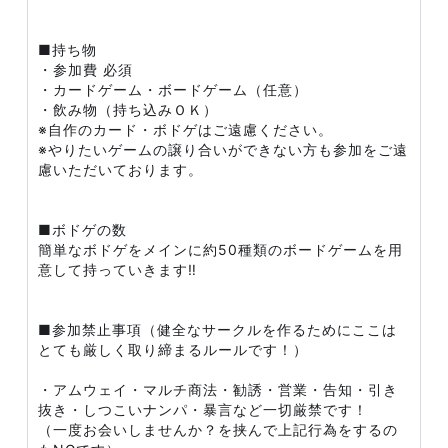
■持ち物
・参加費 必須
・カードゲーム・ボードゲーム（任意）
・飲み物（持ち込みＯＫ）
※自作のカード・ボドゲはご遠慮ください。
※やりたいゲームの譲り合いができない方も参加をご遠
慮いただいております。
■ボドゲの数
簡単なボドゲをメインに約50種類のボードゲームを用
意して持っていきます‼️
■参加禁止事項（健全なサークルを作るためにここは
とても厳しく取り締まるルールです！）
・アムウェイ・マルチ商法・勧誘・営業・告知・引き
抜き・しつこいナンパ・暴言など一切厳禁です！
（一度お会いしませんか？を挟んで上記行為をするの