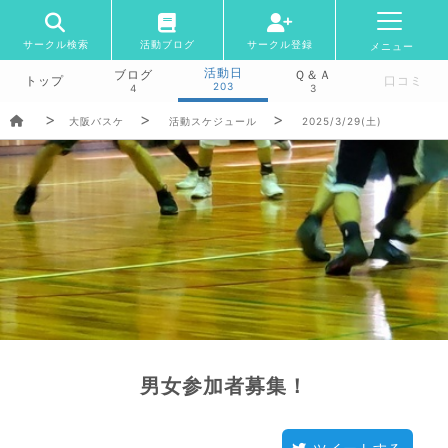
サークル検索
活動ブログ
サークル登録
メニュー
活動日
ブログ
Ｑ＆Ａ
トップ
口コミ
203
4
3
大阪バスケ
活動スケジュール
2025/3/29(土)
男女参加者募集！