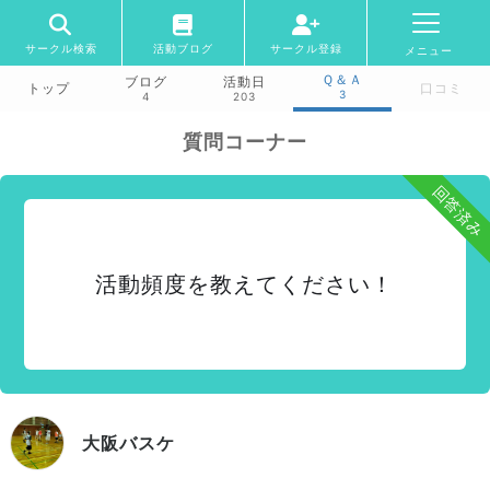
サークル検索
活動ブログ
サークル登録
メニュー
Ｑ＆Ａ
ブログ
活動日
トップ
口コミ
3
4
203
質問コーナー
回答済み
活動頻度を教えてください！
大阪バスケ