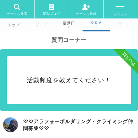
サークル検索
活動ブログ
サークル登録
メニュー
Ｑ＆Ａ
活動日
トップ
ブログ
口コミ
4
4
質問コーナー
回答済み
活動頻度を教えてください！
♡♡アラフォーボルダリング・クライミング仲
間募集♡♡