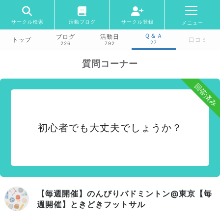
サークル検索
活動ブログ
サークル登録
メニュー
Ｑ＆Ａ
ブログ
活動日
トップ
口コミ
27
226
792
質問コーナー
回答済み
初心者でも大丈夫でしょうか？
【毎週開催】のんびりバドミントン@東京【毎
週開催】ときどきフットサル