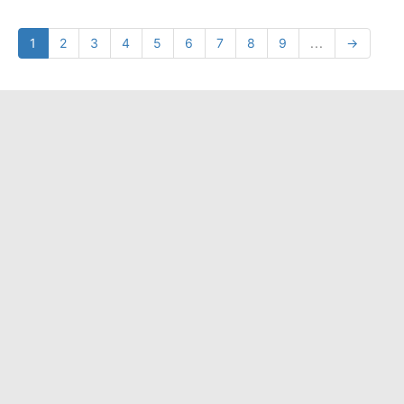
1
2
3
4
5
6
7
8
9
...
→