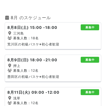
8月 のスケジュール
8月8日(土) 15:00 -18:00
募集中
三河島
募集人数：18名
荒川区の初級バスケ※初心者歓迎
8月9日(日) 18:00 -21:00
募集中
押上
募集人数：12名
墨田区の初級バスケ※初心者歓迎
8月11日(火) 09:00 -12:00
募集中
浅草
募集人数：12名