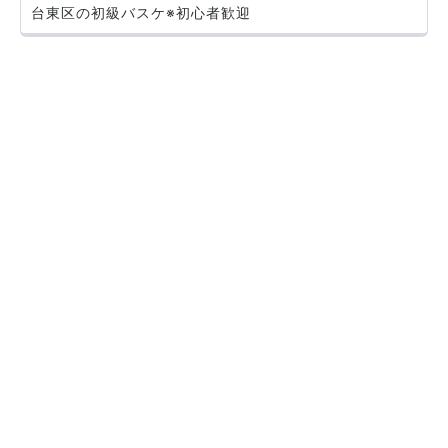
台東区の初級バスケ※初心者歓迎