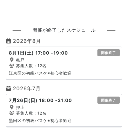
開催が終了したスケジュール
2026年8月
8月1日(土) 17:00 -19:00
開催終了
亀戸
募集人数：12名
江東区の初級バスケ※初心者歓迎
2026年7月
7月26日(日) 18:00 -21:00
開催終了
押上
募集人数：12名
墨田区の初級バスケ※初心者歓迎