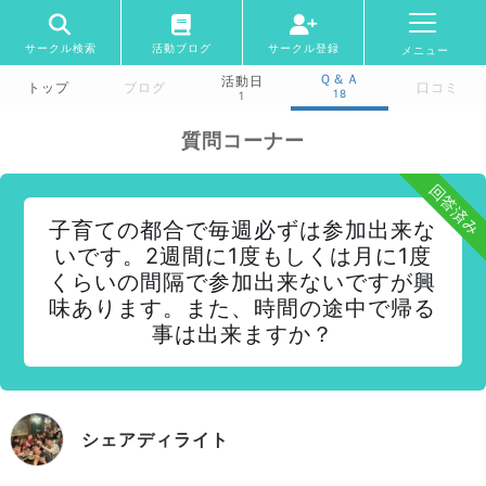
サークル検索
活動ブログ
サークル登録
メニュー
Ｑ＆Ａ
活動日
トップ
ブログ
口コミ
18
1
質問コーナー
回答済み
子育ての都合で毎週必ずは参加出来な
いです。2週間に1度もしくは月に1度
くらいの間隔で参加出来ないですが興
味あります。また、時間の途中で帰る
事は出来ますか？
シェアディライト