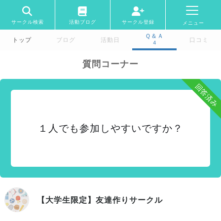
サークル検索
活動ブログ
サークル登録
メニュー
Ｑ＆Ａ
トップ
ブログ
活動日
口コミ
4
質問コーナー
回答済み
１人でも参加しやすいですか？
【大学生限定】友達作りサークル