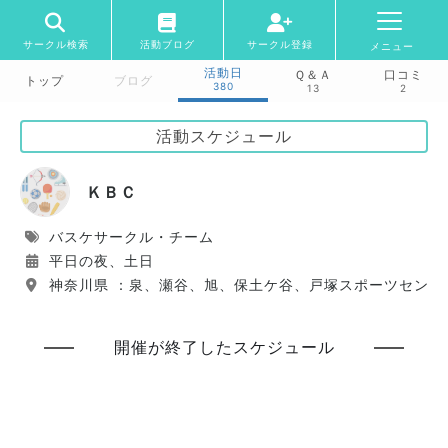
サークル検索
活動ブログ
サークル登録
メニュー
活動日
Ｑ＆Ａ
口コミ
トップ
ブログ
380
13
2
活動スケジュール
ＫＢＣ
バスケサークル・チーム
平日の夜、土日
神奈川県 ：泉、瀬谷、旭、保土ケ谷、戸塚スポーツセンタ
開催が終了したスケジュール