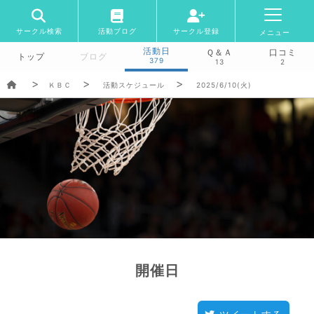
サークル検索
活動ブログ
サークル登録
メニュー
活動日
Ｑ＆Ａ
口コミ
トップ
ブログ
379
13
2
ＫＢＣ
活動スケジュール
2025/6/10(火)
開催日