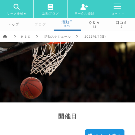
サークル検索
活動ブログ
サークル登録
メニュー
活動日
Ｑ＆Ａ
口コミ
トップ
ブログ
379
13
2
ＫＢＣ
活動スケジュール
2025/6/1(日)
開催日