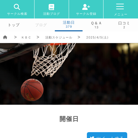
サークル検索
活動ブログ
サークル登録
メニュー
活動日
Ｑ＆Ａ
口コミ
トップ
ブログ
379
13
2
ＫＢＣ
活動スケジュール
2025/4/5(土)
開催日