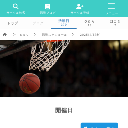
サークル検索
活動ブログ
サークル登録
メニュー
活動日
Ｑ＆Ａ
口コミ
トップ
ブログ
379
13
2
ＫＢＣ
活動スケジュール
2025/4/5(土)
開催日