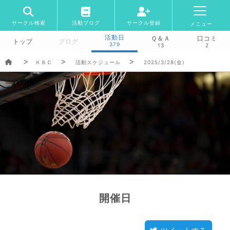
サークル検索
活動ブログ
サークル登録
メニュー
活動日
Ｑ＆Ａ
口コミ
トップ
ブログ
379
13
2
ＫＢＣ
活動スケジュール
2025/3/28(金)
開催日