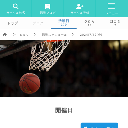
サークル検索
活動ブログ
サークル登録
メニュー
活動日
Ｑ＆Ａ
口コミ
トップ
ブログ
379
13
2
ＫＢＣ
活動スケジュール
2024/7/12(金)
開催日