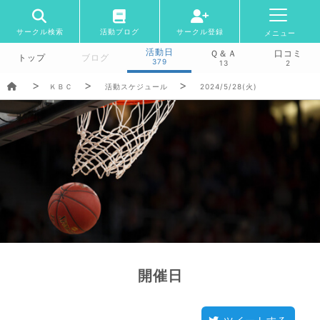
サークル検索
活動ブログ
サークル登録
メニュー
活動日
Ｑ＆Ａ
口コミ
トップ
ブログ
379
13
2
ＫＢＣ
活動スケジュール
2024/5/28(火)
開催日