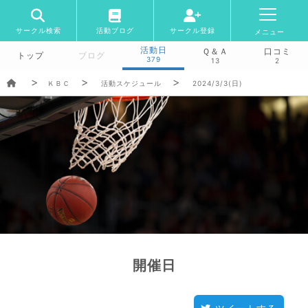
サークル検索
活動ブログ
サークル登録
メニュー
活動日
Ｑ＆Ａ
口コミ
トップ
ブログ
379
13
2
ＫＢＣ
活動スケジュール
2024/3/3(日)
開催日