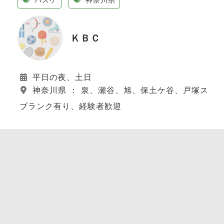
ＫＢＣ
平日の夜、土日
神奈川県 ： 泉、瀬谷、旭、保土ケ谷、戸塚スポ
ブランク有り、経験者歓迎