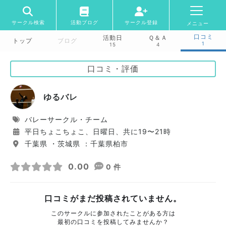
サークル検索
活動ブログ
サークル登録
メニュー
口コミ
活動日
Ｑ＆Ａ
トップ
ブログ
1
15
4
口コミ・評価
ゆるバレ
バレーサークル・チーム
平日ちょこちょこ、日曜日、共に19〜21時
千葉県 ・茨城県 ：千葉県柏市
0.00
0 件
口コミがまだ投稿されていません。
このサークルに参加されたことがある方は
最初の口コミを投稿してみませんか？