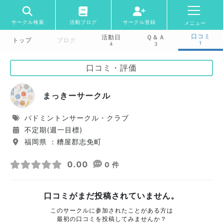
サークル検索
活動ブログ
サークル登録
メニュー
口コミ
活動日
Ｑ＆Ａ
トップ
ブログ
1
4
3
口コミ・評価
まっきーサークル
バドミントンサークル・クラブ
不定期(週一目標)
福岡県 ：糟屋郡志免町
0.00
0 件
口コミがまだ投稿されていません。
このサークルに参加されたことがある方は
最初の口コミを投稿してみませんか？