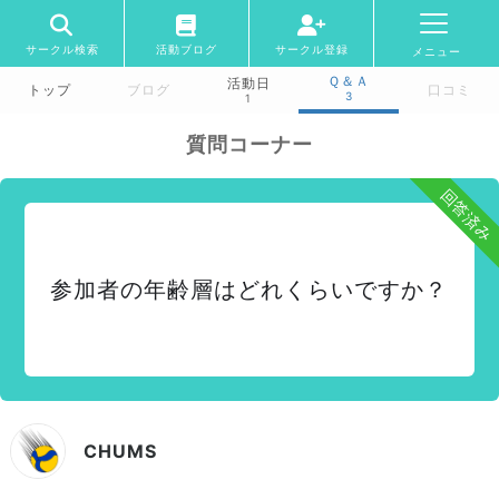
サークル検索
活動ブログ
サークル登録
メニュー
Ｑ＆Ａ
活動日
トップ
ブログ
口コミ
3
1
質問コーナー
回答済み
参加者の年齢層はどれくらいですか？
CHUMS