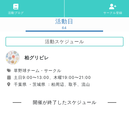
活動ブログ
サークル登録
活動日
64
活動スケジュール
柏グリビレ
草野球チーム・サークル
土日9:00〜13:00、木曜19:00〜21:00
千葉県 ・茨城県 ：柏周辺、取手、流山
開催が終了したスケジュール