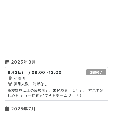
2025年8月
8月2日(土) 09:00 -13:00
開催終了
柏周辺
募集人数：制限なし
高校野球以上の経験者も、未経験者・女性も、 本気で楽
しめる“もう一度青春”できるチームづくり！
2025年7月