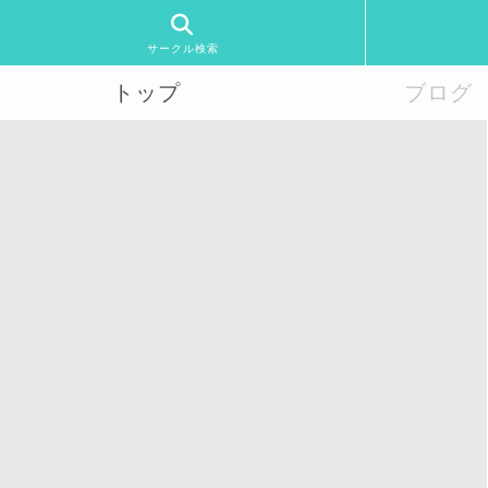
サークル検索
トップ
ブログ