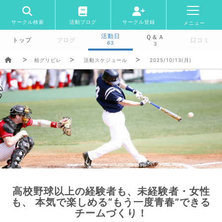
サークル検索
活動ブログ
サークル登録
メニュー
活動日
Ｑ＆Ａ
トップ
ブログ
口コミ
63
3
柏グリビレ
活動スケジュール
2025/10/13(月)
高校野球以上の経験者も、未経験者・女性
も、 本気で楽しめる“もう一度青春”できる
チームづくり！