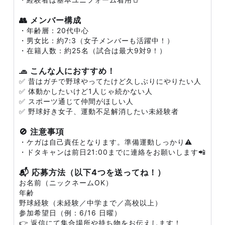
👥 メンバー構成
・年齢層：20代中心
・男女比：約7:3（女子メンバーも活躍中！）
・在籍人数：約25名（試合は最大9対9！）
🧢 こんな人におすすめ！
✅ 昔はガチで野球やってたけど久しぶりにやりたい人
✅ 体動かしたいけど1人じゃ続かない人
✅ スポーツ通じて仲間がほしい人
✅ 野球好き女子、運動不足解消したい未経験者
🚫 注意事項
・ケガは自己責任となります。準備運動しっかり⚠️
・ドタキャンは前日21:00までに連絡をお願いします📲
📬 応募方法（以下4つを送ってね！）
お名前（ニックネームOK）
年齢
野球経験（未経験／中学まで／高校以上）
参加希望日（例：6/16 日曜）
👉 返信にて集合場所や持ち物をお伝えします！