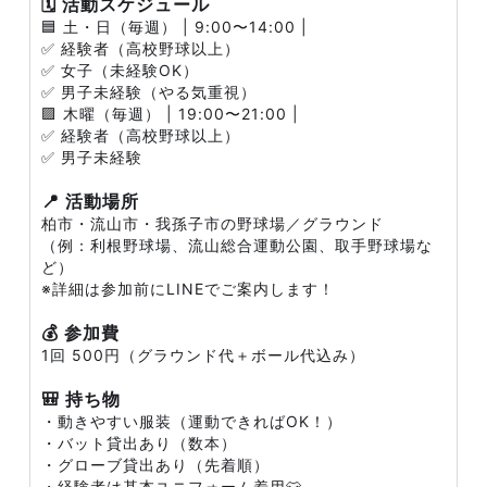
🗓 活動スケジュール
🟦 土・日（毎週） | 9:00〜14:00 |
✅ 経験者（高校野球以上）
✅ 女子（未経験OK）
✅ 男子未経験（やる気重視）
🟪 木曜（毎週） | 19:00〜21:00 |
✅ 経験者（高校野球以上）
✅ 男子未経験
📍 活動場所
柏市・流山市・我孫子市の野球場／グラウンド
（例：利根野球場、流山総合運動公園、取手野球場な
ど）
※詳細は参加前にLINEでご案内します！
💰 参加費
1回 500円（グラウンド代＋ボール代込み）
🎒 持ち物
・動きやすい服装（運動できればOK！）
・バット貸出あり（数本）
・グローブ貸出あり（先着順）
・経験者は基本ユニフォーム着用👕