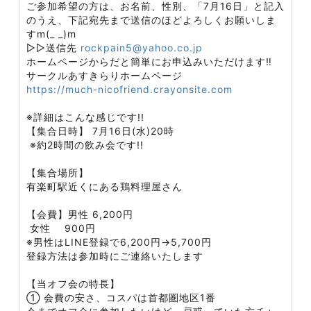
ご参加希望の方は、お名前、性別、「7月16日」と記入
のうえ、下記宛先まで送信のほどよろしくお願いしま
すm(_ _)m
▷▷送信先
rockpain5@yahoo.co.jp
ホームページからだと簡単にお申込みいただけます‼️
サークルあすきらりホームページ
https://much-nicofriend.crayonsite.com
※詳細はこんな感じです!!
【集合日時】 7月16日(水)20時
※約2時間の飲み会です!!
【集合場所】
有楽町駅近くにある鶏料理屋さん
【会費】男性 6,200円
女性 900円
※男性はLINE登録で6,200円→5,700円
登録方法は参加時にご連絡いたします
【当オフ会の特長】
① 会費の安さ、コスパは首都圏地区1番