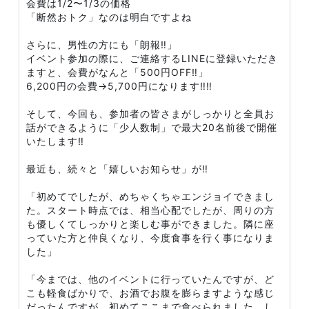
会費は1/2〜1/3の価格
「断然おトク」なのは明白ですよね
さらに、男性の方にも「朗報‼️」
イベント参加の際に、ご連絡するLINEに登録いただき
ますと、会費がなんと「500円OFF‼️」
6,200円の会費→5,700円になります‼️‼️
そして、今回も、参加者の皆さまがしっかりと全員お
話ができるように「少人数制」で最大20名前後で開催
いたします‼️
最近も、続々と「嬉しいお知らせ」が‼️
「初めてでしたが、めちゃくちゃエンジョイできまし
た。スタート時点では、相当心配でしたが、周りの方
も優しくてしっかりと楽しむ事ができました。隣に座
っていた方と仲良くなり、今度食事を行く事になりま
した」
「今までは、他のイベントに行っていたんですが、ど
こも軽食ばかりで、お酒でお腹を膨らますような感じ
だったんですが、初めてここまで食べられました。し