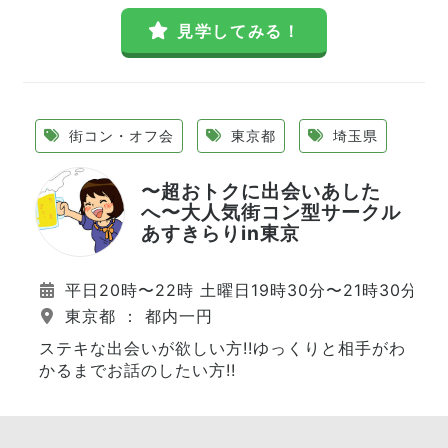
見学してみる！
街コン・オフ会
東京都
埼玉県
〜超おトクに出会いあした
へ〜大人気街コン型サークル
あすきらりin東京
平日20時〜22時 土曜日19時30分〜21時30分 日
東京都 ： 都内一円
ステキな出会いが欲しい方!!ゆっくりと相手がわ
かるまでお話のしたい方!!