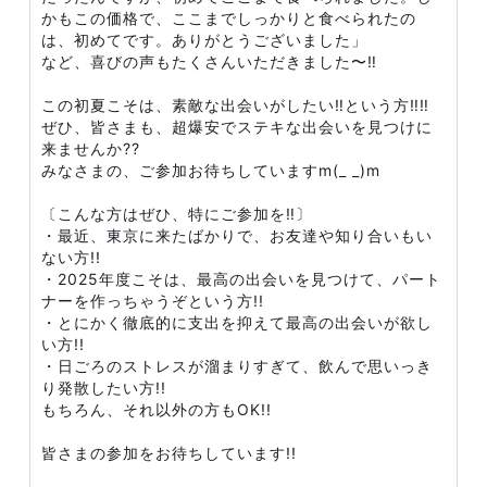
かもこの価格で、ここまでしっかりと食べられたの
は、初めてです。ありがとうございました」
など、喜びの声もたくさんいただきました〜‼️
この初夏こそは、素敵な出会いがしたい‼️という方‼️‼️
ぜひ、皆さまも、超爆安でステキな出会いを見つけに
来ませんか??
みなさまの、ご参加お待ちしていますm(_ _)m
〔こんな方はぜひ、特にご参加を‼️〕
・最近、東京に来たばかりで、お友達や知り合いもい
ない方!!
・2025年度こそは、最高の出会いを見つけて、パート
ナーを作っちゃうぞという方!!
・とにかく徹底的に支出を抑えて最高の出会いが欲し
い方!!
・日ごろのストレスが溜まりすぎて、飲んで思いっき
り発散したい方!!
もちろん、それ以外の方もOK!!
皆さまの参加をお待ちしています!!