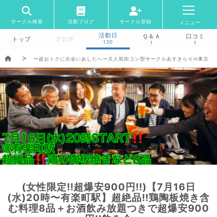
サークル検索
活動ブログ
サークル登録
メニュー
活動日
Ｑ＆Ａ
口コミ
トップ
ブログ
130
1
1
〜超おトクに出会いあしたへ〜大人気街コン型サークルあすきらりin東京
(女性限定!!超爆安900円!!)【7月16日
(水)20時〜有楽町駅】超絶品!!鶏陶板焼き含
む料理8品＋お酒飲み放題つきで超爆安900