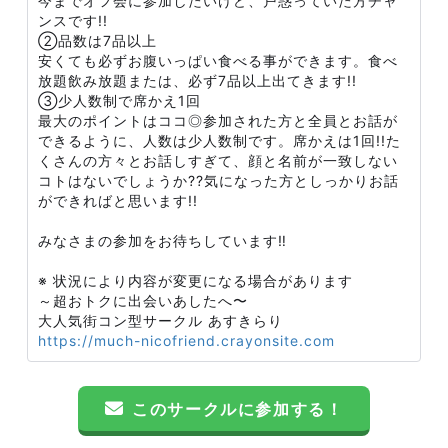
今までオフ会に参加したいけど、戸惑っていた方チャ
ンスです!!
②品数は7品以上
安くても必ずお腹いっぱい食べる事ができます。食べ
放題飲み放題または、必ず7品以上出てきます!!
③少人数制で席かえ1回
最大のポイントはココ◎参加された方と全員とお話が
できるように、人数は少人数制です。席かえは1回!!た
くさんの方々とお話しすぎて、顔と名前が一致しない
コトはないでしょうか??気になった方としっかりお話
ができればと思います!!
みなさまの参加をお待ちしています‼️
※ 状況により内容が変更になる場合があります
～超おトクに出会いあしたへ〜
大人気街コン型サークル あすきらり
https://much-nicofriend.crayonsite.com
このサークルに参加する！