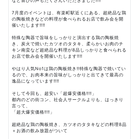
など喜びの声もたくさんいただきました‼️‼️
7月度のイベントは、有楽町駅近くにある、超絶品な鶏
の陶板焼きなどの料理が食べられるお店で飲み会を開
催いたします‼️‼️
特殊な陶器で旨味をしっかりと演出する鶏の陶板焼
き、炭火で焼いたカツオのタタキ、柔らかいお肉のチ
キン南蛮など超絶品な料理が8品しっかりと食べられる
お店で飲み会を開催いたします‼️‼️
やはり人気No1は鶏の陶板焼き‼️特殊な陶器で焼いてい
るので、お肉本来の旨味がしっかりと出てきて最高の
逸品になっています‼️‼️
そして今回も、超安い「超爆安価格‼️‼️」
都内のどの街コン、社会人サークルよりも、はっきり
言って、
「超大爆安価格‼️‼️」
超絶品な鶏の陶板焼き、カツオのタタキなどの料理8品
＋お酒の飲み放題がついて