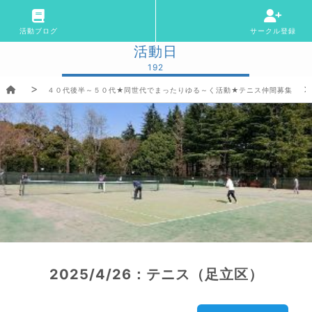
活動ブログ
サークル登録
活動日
192
４０代後半～５０代★同世代でまったりゆる～く活動★テニス仲間募集
2025/4/26：テニス（足立区）