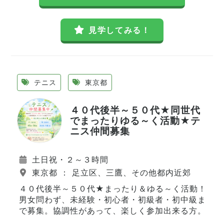
見学してみる！
テニス
東京都
４０代後半～５０代★同世代
でまったりゆる～く活動★テ
ニス仲間募集
土日祝・２～３時間
東京都 ： 足立区、三鷹、その他都内近郊
４０代後半～５０代★まったり＆ゆる～く活動！
男女問わず、未経験・初心者・初級者・初中級ま
で募集。協調性があって、楽しく参加出来る方。