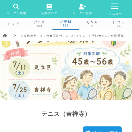
サークル検索
活動ブログ
サークル登録
メニュー
活動日
ブログ
Ｑ＆Ａ
口コミ
トップ
192
184
9
24
４０代後半～５０代★同世代でまったりゆる～く活動★テニス仲間募集
テニス（吉祥寺）