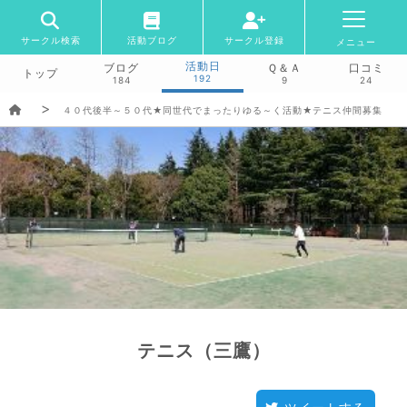
サークル検索
活動ブログ
サークル登録
メニュー
活動日
ブログ
Ｑ＆Ａ
口コミ
トップ
192
184
9
24
４０代後半～５０代★同世代でまったりゆる～く活動★テニス仲間募集
テニス（三鷹）