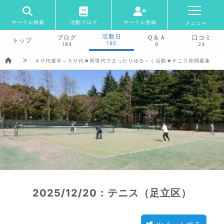
サークル検索
活動ブログ
サークル登録
メニュー
活動日
ブログ
Ｑ＆Ａ
口コミ
トップ
192
184
9
24
４０代後半～５０代★同世代でまったりゆる～く活動★テニス仲間募集
2025/12/20：テニス（足立区）